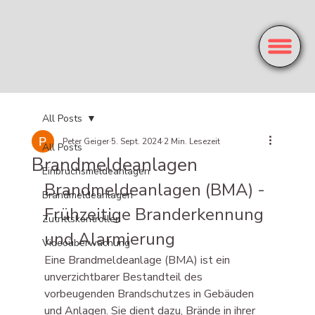
All Posts
Peter Geiger
5. Sept. 2024
2 Min. Lesezeit
All Posts
Brandmeldeanlagen
Einbruchsmeldeanlagen
Brandmeldeanlagen (BMA) - 
Brandmeldeanlagen
Frühzeitige Branderkennung 
Zutrittskontrollen
und Alarmierung
Videoüberwachung
Eine Brandmeldeanlage (BMA) ist ein 
unverzichtbarer Bestandteil des 
vorbeugenden Brandschutzes in Gebäuden 
und Anlagen. Sie dient dazu, Brände in ihrer 